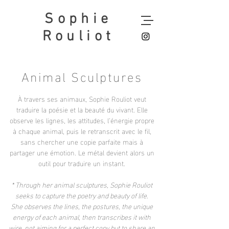
Sophie
Rouliot
Animal Sculptures
À travers ses animaux, Sophie Rouliot veut
traduire la poésie et la beauté du vivant. Elle
observe les lignes, les attitudes, l’énergie propre
à chaque animal, puis le retranscrit avec le fil,
sans chercher une copie parfaite mais à
partager une émotion. Le métal devient alors un
outil pour traduire un instant.
* Through her animal sculptures, Sophie Rouliot
seeks to capture the poetry and beauty of life.
She observes the lines, the postures, the unique
energy of each animal, then transcribes it with
wire, not aiming for a perfect copy but to share an