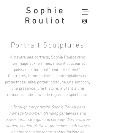
Sophie
Rouliot
Portrait Sculptures
À travers ses portraits, Sophie Rouliot rend
hommage aux femmes, mêlant douceur et
puissance, force intérieure et sérénité.
Guerrières, femmes libres, contemplatives ou
protectrices, elles portent chacune une émotion,
une présence, une histoire, invitant à une
rencontre intime avec le regard du spectateur.
* Through her portraits, Sophie Rouliot pays
homage to women, blending gentleness and
power, inner strength and serenity. Warriors, free
women, contemplative or protective, each carries
an emotion, a presence, a story, inviting an